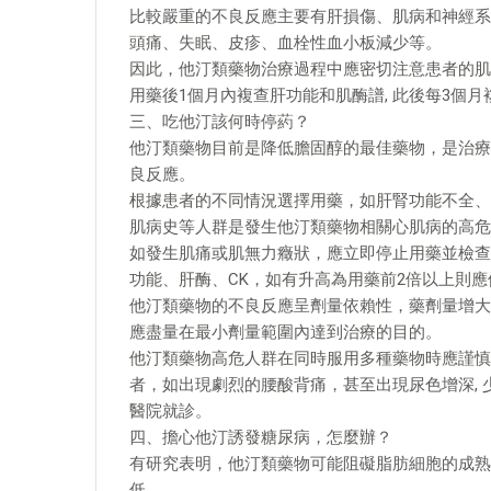
比較嚴重的不良反應主要有肝損傷、肌病和神經系
頭痛、失眠、皮疹、血栓性血小板減少等。
因此，他汀類藥物治療過程中應密切注意患者的肌
用藥後1個月內複查肝功能和肌酶譜, 此後每3個月複
三、吃他汀該何時停葯？
他汀類藥物目前是降低膽固醇的最佳藥物，是治療
良反應。
根據患者的不同情況選擇用藥，如肝腎功能不全、
肌病史等人群是發生他汀類藥物相關心肌病的高危
如發生肌痛或肌無力癥狀，應立即停止用藥並檢查
功能、肝酶、CK，如有升高為用藥前2倍以上則
他汀類藥物的不良反應呈劑量依賴性，藥劑量增大
應盡量在最小劑量範圍內達到治療的目的。
他汀類藥物高危人群在同時服用多種藥物時應謹慎
者，如出現劇烈的腰酸背痛，甚至出現尿色增深, 
醫院就診。
四、擔心他汀誘發糖尿病，怎麼辦？
有研究表明，他汀類藥物可能阻礙脂肪細胞的成熟
低。