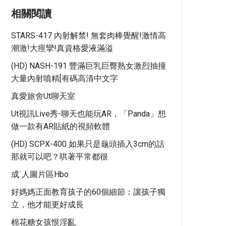
相關閱讀
STARS-417 內射解禁! 無套肉棒覺醒!激情高
潮激!大痙攣!真資格愛液滿溢
(HD) NASH-191 豐滿巨乳巨臀熟女激烈抽撞
大量內射噴精[有碼高清中文字
真愛旅舍ut聊天室
Ut視訊live秀-聊天也能玩AR，「Panda」想
做一款有AR貼紙的視頻軟體
(HD) SCPX-400 如果只是龜頭插入3cm的話
那就可以吧？哄著平常都很
成˙人圖片區hbo
好媽媽正面教育孩子的60個細節：讓孩子獨
立，他才能更好成長
棉花糖女孩恨淫亂