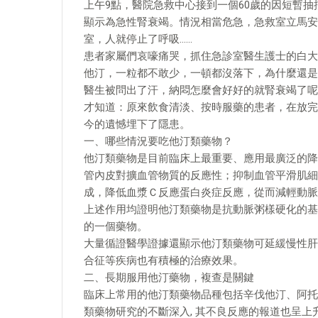
上午9點，醫院急救中心接到一個60歲的因短暫
顯示為急性腎衰竭。情況相當危急，急救室立馬安
室，人就停止了呼吸……
患者家屬們哀嚎痛哭，抓住急診室醫生護士的白大
他汀，一粒都不敢少，一頓都沒落下，為什麼還是
醫生被問出了汗，納悶怎麼會好好的就腎衰竭了呢
才知道：原來飲食清淡、按時服藥的患者，在放完
今的遺憾埋下了隱患。
一、哪些情況要吃他汀類藥物？
他汀類藥物是目前臨床上最重要、應用最廣泛的降
管內皮對擴血管物質的反應性；抑制血管平滑肌細
成，降低血漿Ｃ反應蛋白炎症反應，從而減輕動脈
上述作用均證明他汀類藥物是抗動脈粥樣硬化的基
的一個藥物。
大量循證醫學證據還顯示他汀類藥物可延緩慢性肝
合征等疾病也有積極的治療效果。
二、長期服用他汀藥物，複查是關鍵
臨床上常用的他汀類藥物品種包括辛伐他汀、阿托
類藥物研究的不斷深入, 其不良反應的報道也呈上