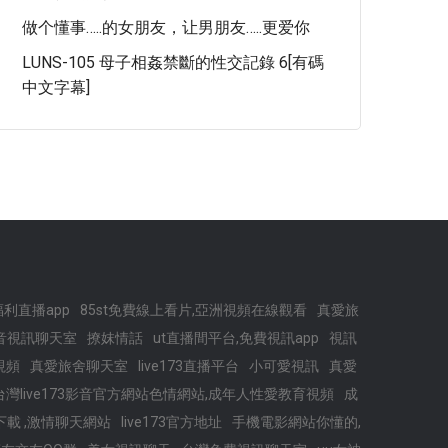
做个懂事…..的女朋友，让男朋友…..更爱你
LUNS-105 母子相姦禁斷的性交記錄 6[有碼
中文字幕]
色福利直播app
85st免費線上看片,亞洲視頻在線觀看
真愛旅
e影音視訊聊天室
撩妺情話
ut直播間平台,免費視訊app
視訊
視頻
真愛旅舍聊天室
live173直播平台
小可愛視訊
真愛
台灣live173影音官方網站色情網站,成年人性愛教育視頻
成
pp下載 ,激情聊天網站
live173官方地址
手機電影網站你懂的,