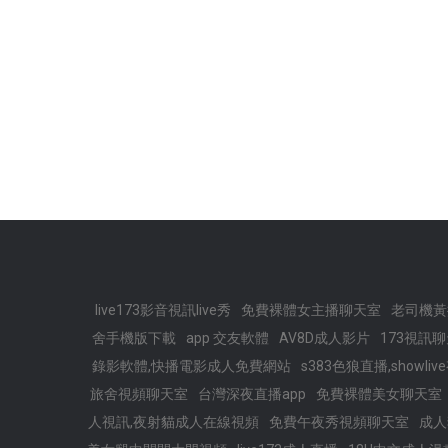
live173影音視訊live秀
免費裸體女主播聊天室
老司機黃
舍手機版下載
app 交友軟體
AV8D成人影片
173視訊
錄影軟體,快播電影成人免費網站
s383色狼直播,showl
旅舍視頻聊天室
台灣深夜直播app
免費裸體美女聊天室
人視訊,夜射貓成人在線視頻
免費午夜秀視頻聊天室
成人