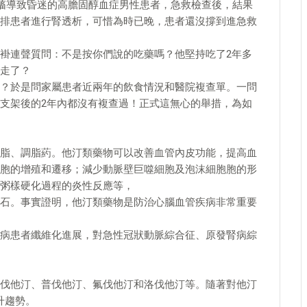
抽搐導致昏迷的高膽固醇血症男性患者，急救檢查後，結果
排患者進行腎透析，可惜為時已晚，患者還沒撐到進急救
褂連聲質問：不是按你們說的吃藥嗎？他堅持吃了2年多
走了？
？於是問家屬患者近兩年的飲食情況和醫院複查單。一問
支架後的2年內都沒有複查過！正式這無心的舉措，為如
脂、調脂葯。他汀類藥物可以改善血管內皮功能，提高血
胞的增殖和遷移；減少動脈壁巨噬細胞及泡沫細胞胞的形
粥樣硬化過程的炎性反應等，
石。事實證明，他汀類藥物是防治心腦血管疾病非常重要
病患者纖維化進展，對急性冠狀動脈綜合征、原發腎病綜
伐他汀、普伐他汀、氟伐他汀和洛伐他汀等。隨著對他汀
升趨勢。