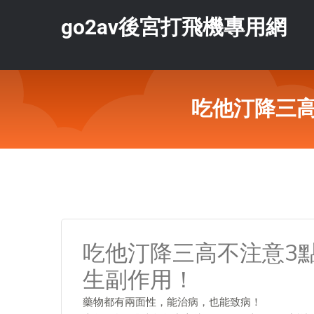
go2av後宮打飛機專用網
吃他汀降三
吃他汀降三高不注意3
生副作用！
藥物都有兩面性，能治病，也能致病！