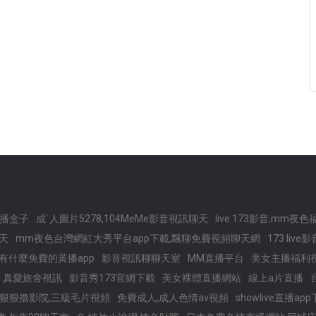
播盒子
成˙人圖片5278,104MeMe影音視訊聊天
live 173影音,mm夜
聊天
mm夜色台灣網紅大秀平台app下載,飄聊免費視頻聊天網
173 liv
ive有什麼免費的黃播app
影音視訊聊聊天室
MM直播平台
美女主播福利
真愛旅舍視訊
影音秀173官網下載
美女裸體直播網站
線上a片直播
狠狠擼影院,三級毛片視頻
免費成人,成人色情av視頻
showlive直播a