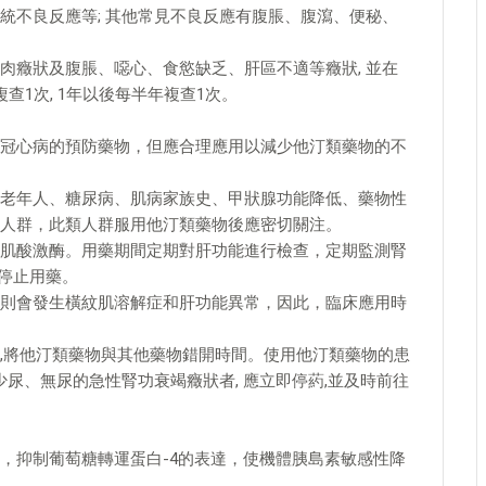
統不良反應等; 其他常見不良反應有腹脹、腹瀉、便秘、
肉癥狀及腹脹、噁心、食慾缺乏、肝區不適等癥狀, 並在
查1次, 1年以後每半年複查1次。
冠心病的預防藥物，但應合理應用以減少他汀類藥物的不
老年人、糖尿病、肌病家族史、甲狀腺功能降低、藥物性
人群，此類人群服用他汀類藥物後應密切關注。
肌酸激酶。用藥期間定期對肝功能進行檢查，定期監測腎
應停止用藥。
則會發生橫紋肌溶解症和肝功能異常，因此，臨床應用時
,將他汀類藥物與其他藥物錯開時間。使用他汀類藥物的患
少尿、無尿的急性腎功衰竭癥狀者, 應立即停葯,並及時前往
，抑制葡萄糖轉運蛋白-4的表達，使機體胰島素敏感性降