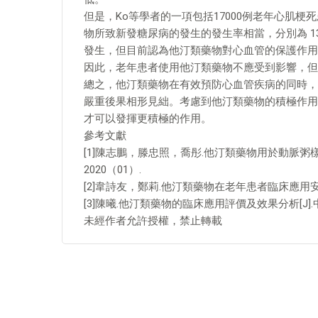
但是，Ko等學者的一項包括17000例老年心肌
物所致新發糖尿病的發生的發生率相當，分別為 13
發生，但目前認為他汀類藥物對心血管的保護作用
因此，老年患者使用他汀類藥物不應受到影響，但
總之，他汀類藥物在有效預防心血管疾病的同時，
嚴重後果相形見絀。考慮到他汀類藥物的積極作用
才可以發揮更積極的作用。
參考文獻
[1]陳志鵬，滕忠照，喬彤.他汀類藥物用於動脈粥
2020（01）.
[2]韋詩友，鄭莉.他汀類藥物在老年患者臨床應用安全
[3]陳曦.他汀類藥物的臨床應用評價及效果分析[J].
未經作者允許授權，禁止轉載