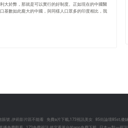
利大於弊，那就是可以實行的好制度。正如現在的中國醫
口基數如此龐大的中國，與同樣人口眾多的印度相比，我
賬號 ,伊莉影片區不能看
免費a片下載,173視訊美女
85街論壇85st,
神直播免費觀看
173免費視訊,後宮看黃台的app免費下載
日本一對一視訊