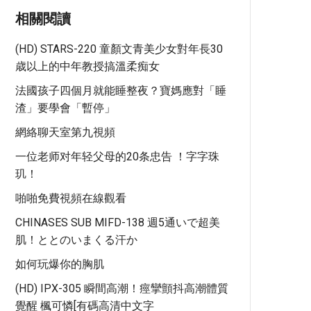
相關閱讀
(HD) STARS-220 童顏文青美少女對年長30
歳以上的中年教授搞溫柔痴女
法國孩子四個月就能睡整夜？寶媽應對「睡
渣」要學會「暫停」
網絡聊天室第九視頻
一位老师对年轻父母的20条忠告 ！字字珠
玑！
啪啪免費視頻在線觀看
CHINASES SUB MIFD-138 週5通いで超美
肌！ととのいまくる汗か
如何玩爆你的胸肌
(HD) IPX-305 瞬間高潮！痙攣顫抖高潮體質
覺醒 楓可憐[有碼高清中文字