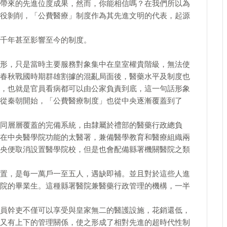
帶來的先進位度成果，然而，你能相信嗎？在我們所以為
役剝削，「公費醫療」制度作為其先進文明的代表，起源
千年甚至影響至今的制度。
形，只是當時主要服務對象集中在皇室權貴階級，無法使
春秋戰國時期群雄割據的混亂局面後，醫藥水平及制度也
，也就是官員看病都可以由公家負責到底，這一句話形象
從秦朝開始，「公費醫療制度」也從中央逐漸覆蓋到了
同層層覆蓋的完備系統，由隸屬於禮部的醫藥行政總負
在中央醫學院功能的太醫署，兼備醫學教育和醫療組織兩
央便取消設置醫學院校，但是也會配備縣署機關醫院之類
置，是每一萬戶一至五人，遇缺即補。並且對於這些人進
院的畢業生。這種縣署醫院兼醫藥行政管理的機構，一半
員幹吏不僅可以享受與皇家無二的醫護設施，花銷還低，
又有上下的管理關係，使之形成了相對先進的超時代性制