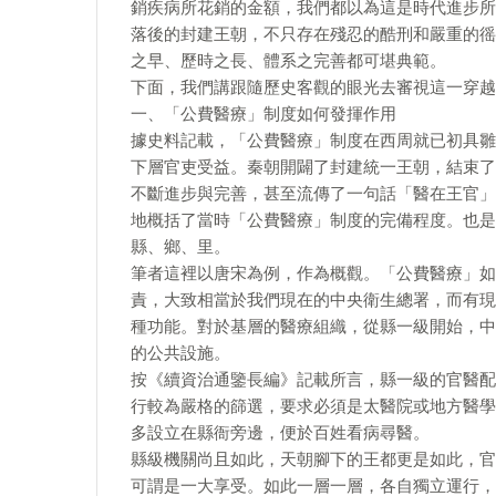
銷疾病所花銷的金額，我們都以為這是時代進步所
落後的封建王朝，不只存在殘忍的酷刑和嚴重的徭
之早、歷時之長、體系之完善都可堪典範。
下面，我們講跟隨歷史客觀的眼光去審視這一穿越
一、「公費醫療」制度如何發揮作用
據史料記載，「公費醫療」制度在西周就已初具雛
下層官吏受益。秦朝開闢了封建統一王朝，結束了
不斷進步與完善，甚至流傳了一句話「醫在王官」
地概括了當時「公費醫療」制度的完備程度。也是
縣、鄉、里。
筆者這裡以唐宋為例，作為概觀。「公費醫療」如
責，大致相當於我們現在的中央衛生總署，而有現
種功能。對於基層的醫療組織，從縣一級開始，中
的公共設施。
按《續資治通鑒長編》記載所言，縣一級的官醫配
行較為嚴格的篩選，要求必須是太醫院或地方醫學
多設立在縣衙旁邊，便於百姓看病尋醫。
縣級機關尚且如此，天朝腳下的王都更是如此，官
可謂是一大享受。如此一層一層，各自獨立運行，