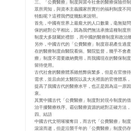
三、「公費醫療」制度與當今社會的醫療保險些制
眾所周知，與資本主義國家所實行的福利制度不同
特點呢？這裡我們從幾點來說明。
首先，中國有世界上最龐大的人口數量，毫無疑問
保的絕對公平相比，因為我們無法承擔這種制度所
制度大多隸屬於禮部 ，而中國的醫療制度和政治
另外，中國古代的「公費醫療」制度容易產生過度
在的醫療制度由醫院看病、醫院監督，幾乎不會產
療」制度不需要繳納費用，而我國現在的醫保制度
留待使用。
古代社會的醫療體系雖然弊病繁多，但是在官僚待
需求，並且由於太醫院以及大夫裡面的官僚體系，
提高了我國古代的醫療水平，也正是因為這一原因
衰。
其實中國古代「公費醫療」制度對於現今制度的借
治干擾醫療秩序、霸佔醫療資源的絕對正確方法，
四、結語
中國古代文明璀璨奪目，而古代「公費醫療」制度
滾滾而逝，但是沿襲千年的「公費醫療」制度仍存