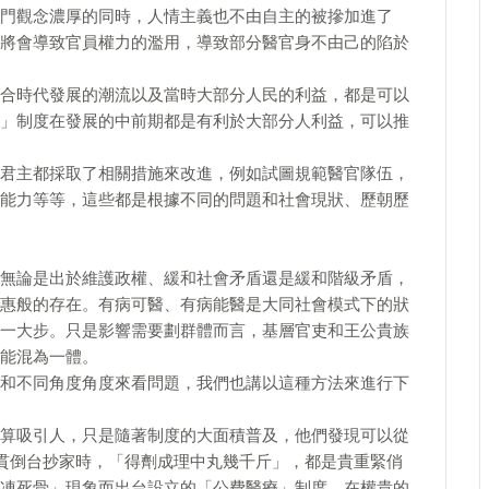
門觀念濃厚的同時，人情主義也不由自主的被摻加進了
將會導致官員權力的濫用，導致部分醫官身不由己的陷於
合時代發展的潮流以及當時大部分人民的利益，都是可以
」制度在發展的中前期都是有利於大部分人利益，可以推
君主都採取了相關措施來改進，例如試圖規範醫官隊伍，
能力等等，這些都是根據不同的問題和社會現狀、歷朝歷
無論是出於維護政權、緩和社會矛盾還是緩和階級矛盾，
惠般的存在。有病可醫、有病能醫是大同社會模式下的狀
一大步。只是影響需要劃群體而言，基層官吏和王公貴族
能混為一體。
和不同角度角度來看問題，我們也講以這種方法來進行下
算吸引人，只是隨著制度的大面積普及，他們發現可以從
貫倒台抄家時，「得劑成理中丸幾千斤」，都是貴重緊俏
凍死骨」現象而出台設立的「公費醫療」制度，在權貴的