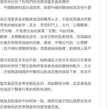
度有何分別？對我們的現實借鑒意義有哪些
，中國醫療制度自成體系。那麼中國的醫保制度具有什麼
肯定需要更多的醫療資源和醫學人才，不能與英國全民醫
帶來的極低效率；其次，管理部門上，古代「公費醫療」
幾乎分離，不會產生如此嚴重「官醫」勾結現象。
醫療、浪費醫療資源等，沒有完整的監察體系，而我國現
生被高管權貴操縱的現象。最後，中國古代的「公費醫
（也可稱社會醫療保險）需要繳納保險費，劃撥個人賬戶
遇方面卻是非常的不錯，能夠滿足大部分官員的日常看病
很好的幫助了醫生能夠研發各種各樣的藥物和配方，大大
，才能夠讓我國的中醫得以較為完整的保留下來，長存不
鑒意義是眾多學者都提及的，例如醫政分離，這是避免政
也保證了醫療行業的相對純潔性。
無疑是點綴其中的明珠一顆。雖然封建王朝以隨歷史長河
在著極高的史學價值和現實借鑒意義。