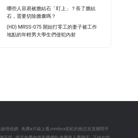
哪些人容易被膽結石「盯上」？長了膽結
石，需要切除膽囊嗎？
(HD) MRSS-075 開始打零工的妻子被工作
地點的年輕男大學生們侵犯內射
傻妹妹情色網
免費a片線上看,mmbox彩虹約炮交友直播間平
聊天室
後宮免費色情直播網站,免費真人秀聊天
正妹女按