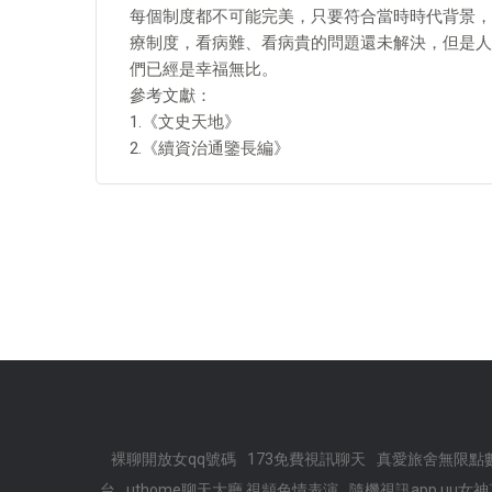
每個制度都不可能完美，只要符合當時時代背景，
療制度，看病難、看病貴的問題還未解決，但是人
們已經是幸福無比。
參考文獻：
1.《文史天地》
2.《續資治通鑒長編》
裸聊開放女qq號碼
173免費視訊聊天
真愛旅舍無限點數
台
uthome聊天大廳,視頻色情表演
隨機視訊app,uu女