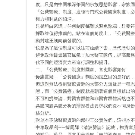
度。只是由中國根深蒂固的宗族思想影響，宗族同
「公費醫療」制度。這種衙門式公費醫療制度，必
權力和利益的沼澤。
只是坦白來講，任何制度都難以避免弊端，只要符
採取並值得推廣的。站在這個角度上，「公費醫療
動封建王朝向前發展的。
也是為了這個制度可以往前延續下去，歷代歷朝的
避免政治破壞醫官風氣；加大醫官隊伍，提高服務
代不同的經濟實力來進行調整和提升。
二、「公費醫療」制度對國家、官吏影響如何
毋庸置疑，「公費醫療」制度的設立目的是好的，
但這對無法得到醫療資源的大部分人無疑是一種恩
態，而「公費醫療」制度就是朝著這個目標踏出的
不可相提並論，對醫官群體和非醫官群體當然也不
具體問題具體分析的辯證看法要求我們從不同身份
述分析。
對於本不缺醫療資源的那些王公貴族們，這些本不
中牟取暴利——據周輝《清波雜誌》記載，權貴童
的補品、藥品。原本用來緩解「朱門酒肉臭，路有