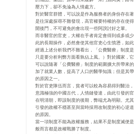
壓力下，卻不免淪為人情處方。
對於醫官群體，可以說是作為服務者的身份存在著
是往深處探尋不難發現，高官權要特權的存在使得
開後門，不可避免的會出現一些阿諛討好之輩。
而非醫官的官吏，大權在手者肯定會得到或多或少
此的長期操作，必然會使其他官吏心生憤懣，如此
經過上述分析我們不難看出，「公費醫療」制度是
只是要分析利弊方面看孰佔上風。）對於國家，它
可以說隨著「公費醫療」制度的範圍擴大所帶來的
加了就業人數，提高了人口的醫學知識；但是其帶
的原因之一。
對於官吏隊伍而言，貧者可以較為容易得到醫治，
意識極強的中國古代，人情鏈發達，由此引發的官
在明清朝，即該制度的後期，弊端尤為明顯。尤其
引發的政權不穩甚至與當時採用改制度的初心逆道
的原因。
當一項制度不能為政權服務，結果不是制度滅便是
般而言都是政權戰勝了制度。