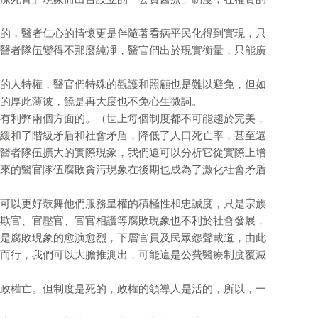
的，醫者仁心的情懷更是伴隨著看病平民化得到實現，只
醫者隊伍變得不那麼純凈，醫官們出於現實衡量，只能廣
的人特權，醫官們特殊的觀護和照顧也是難以避免，但如
的厚此薄彼，饒是再大度也不免心生微詞。
有利弊兩個方面的。（世上每個制度都不可能趨於完美，
緩和了階級矛盾和社會矛盾，降低了人口死亡率，甚至還
醫者隊伍擴大的實際現象，我們還可以分析它從實際上增
來的醫官隊伍腐敗貪污現象在後期也成為了激化社會矛盾
可以更好鼓舞他們服務皇權的積極性和忠誠度，只是宗族
欺官、官壓官、官官相護等腐敗現象也不利於社會發展，
是腐敗現象的愈演愈烈，下層官員及民眾怨聲載道，由此
而行，我們可以大膽推測出，可能這是公費醫療制度覆滅
政權亡。但制度是死的，政權的領導人是活的，所以，一