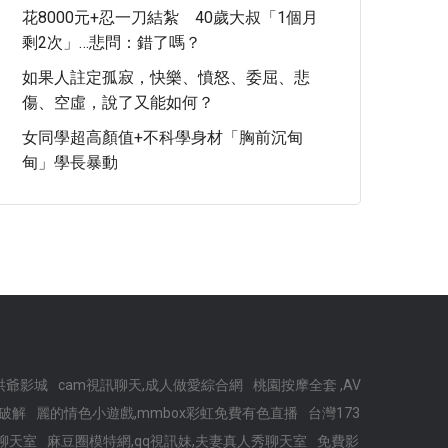
花8000元+忍一刀結紮 40歲大叔「1個月
剩2次」…悲問：錯了嗎？
如果人註定孤寂，快樂、憤怒、委屈、悲
傷、空虛，說了又能如何？
女同學超高顏值+不科學身材「胸前沉甸
甸」學長暴動
洪爺影城
cam視訊聊天,成人做愛綜合網
桃園按摩全套 ,AV
p破解
麗的情色小遊戲,mmbox彩虹免費有色直播
台灣173
聊天室
麻豆圈模特網,qq視訊妹,夫妻真人秀聊天室
免費影