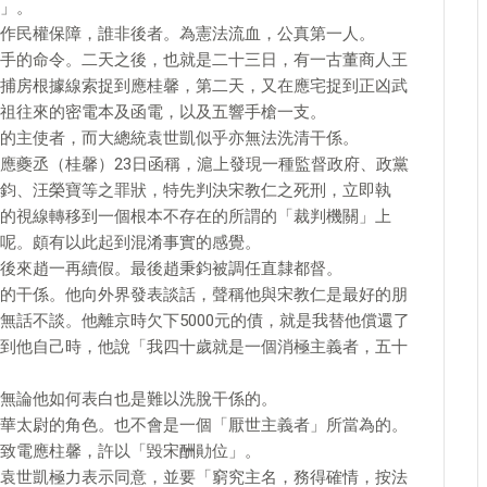
」。
作民權保障，誰非後者。為憲法流血，公真第一人。
手的命令。二天之後，也就是二十三日，有一古董商人王
捕房根據線索捉到應桂馨，第二天，又在應宅捉到正凶武
祖往來的密電本及函電，以及五響手槍一支。
的主使者，而大總統袁世凱似乎亦無法洗清干係。
應夔丞（桂馨）23日函稱，滬上發現一種監督政府、政黨
鈞、汪榮寶等之罪狀，特先判決宋教仁之死刑，立即執
的視線轉移到一個根本不存在的所謂的「裁判機關」上
呢。頗有以此起到混淆事實的感覺。
後來趙一再續假。最後趙秉鈞被調任直隸都督。
的干係。他向外界發表談話，聲稱他與宋教仁是最好的朋
無話不談。他離京時欠下5000元的債，就是我替他償還了
到他自己時，他說「我四十歲就是一個消極主義者，五十
無論他如何表白也是難以洗脫干係的。
華太尉的角色。也不會是一個「厭世主義者」所當為的。
致電應柱馨，許以「毀宋酬勛位」。
袁世凱極力表示同意，並要「窮究主名，務得確情，按法