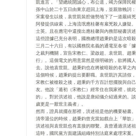
凱進言，「望總統開誠心，布公道，竭力保障民權
孫中山於二十五日由東京趕回上海，並親致輓詞：
宋案發生以後，袁世凱裝腔做勢地下了一道嚴緝兇
阿發提供線索，上海流氓應桂馨有雇兇殺人嫌疑。
士英。且在應宅中還搜出應桂馨與內務部秘書洪述
這些證據已充分表明，國務總理趙秉鈞是這次暗殺
三月二十六日，有以國務院名義的通電至各省「據
之裁判機關，宣告宋教仁、梁啟超、袁世凱、趙秉
行」。這個電文的用意當然是很明確的，欲將國人
去。說他袁世凱、趙秉鈞也在將被暗殺的名單之內
這個時候，趙秉鈞提出要辭職。袁世凱許其請假，
宋教仁被槍殺之後，趙秉鈞千方百計想擺脫與自己
友。他說「遁初（宋教仁）經常住在我家裡，彼此
的」。對於洪述祖，他說是唐紹儀介紹過來的。談
歲更是一厭世主義者」。
然而，證具就擺在那裡，洪述祖是他的機要秘書。
清帝退位的時候，趙秉鈞曾充當如戲台上「華歆」
洪述祖與袁世凱也有直接的聯繫。袁曾通過洪述祖
這時，國民黨方面建議組織特別法庭來處理宋案。