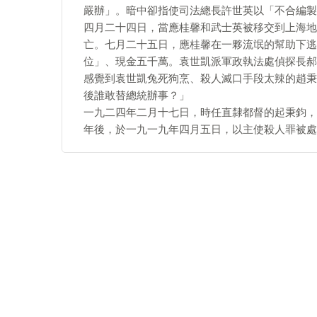
嚴辦」。暗中卻指使司法總長許世英以「不合編製
四月二十四日，當應桂馨和武士英被移交到上海地
亡。七月二十五日，應桂馨在一夥流氓的幫助下逃
位」、現金五千萬。袁世凱派軍政執法處偵探長郝
感覺到袁世凱兔死狗烹、殺人滅口手段太辣的趙秉
後誰敢替總統辦事？」
一九二四年二月十七日，時任直隸都督的起秉鈞，
年後，於一九一九年四月五日，以主使殺人罪被處