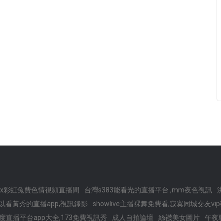
ox彩虹兔費色情視頻直播間
台灣s383能看光的直播平台 ,mm夜色視訊
以看黃秀的直播app,視訊錄影
showlive主播裸舞免費看,寂寞同城交友vi
度直播平台app大全,173免費視訊秀
成人自拍論壇
絲襪美女圖片
午夜