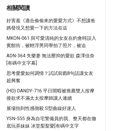
相關閱讀
好害羞《適合偷偷來的愛愛方式》不想讓爸
媽發現又想愛一下的方法在這
MKON-061 與可愛清純的女友在約會時誤入
賓館街，被輕浮男同學拍了照片，被迫
ADN-364 失樂妻 無法壓抑的愛欲 森澤佳奈
[有碼中文字幕]
思考愛愛如何調情？試試前戲8句話讓女友
超興奮
(HD) DANDY-716 平日閒暇被推薦雙人按摩
後欲求不滿太太按摩師讓人連續
展場拍到性感側殺 S型曲線好迷人
YSN-555 身為自宅警備員的我、整天都在徹
底玩弄妹妹 冰堂梨梨愛[有碼中文字