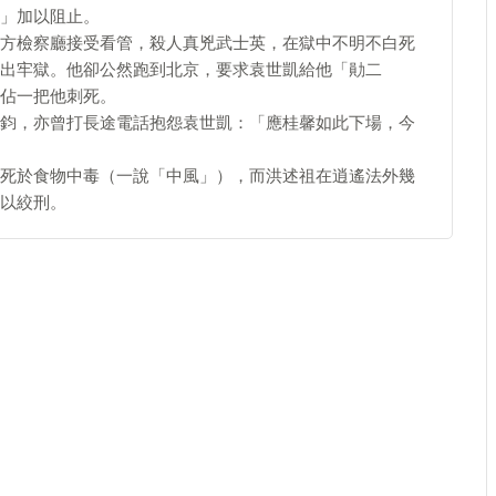
」加以阻止。
方檢察廳接受看管，殺人真兇武士英，在獄中不明不白死
出牢獄。他卻公然跑到北京，要求袁世凱給他「勛二
佔一把他刺死。
鈞，亦曾打長途電話抱怨袁世凱：「應桂馨如此下場，今
死於食物中毒（一說「中風」），而洪述祖在逍遙法外幾
以絞刑。