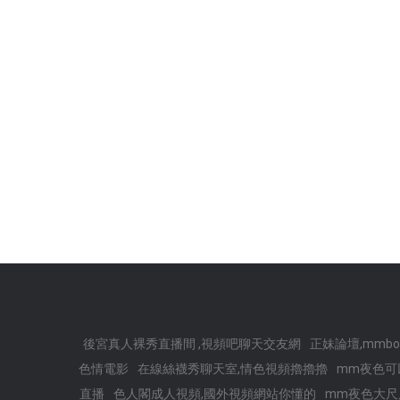
後宮真人裸秀直播間 ,視頻吧聊天交友網
正妹論壇,mmb
色情電影
在線絲襪秀聊天室,情色視頻擼擼擼
mm夜色可
直播
色人閣成人視頻,國外視頻網站你懂的
mm夜色大尺