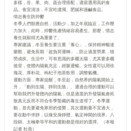
多樣，谷、果、肉、蔬合理搭配，適當選用高鈣食
品。食宜清淡，不宜吃濃濁、肥膩和過鹹食品。
情志養生防抑鬱
冬季人們順應自然，活動少，加之年底臨近，工作壓
力加大，此時，抑鬱焦慮情緒容易產生。那麼，情志
養生就顯得尤為重要了。
專家建議，冬至養生要注重「養心」，保持精神暢達
樂觀，避免長期「超負荷運轉」，防止過度勞累，積
勞成疾。生活中，可有意識的多曬太陽，尤其要多曬
後背，使體內陽氣充足，經脈通暢。女性還可以用玫
瑰花、厚朴花、枸杞子泡茶飲用，調整氣機。
運動方面，專家提醒，冬至起，自然界的陽氣開始上
升，「動則生陽、靜則生陰」。通過合理的運動可以
幫助我們升發體內的陽氣，但是過度的升發陽氣會耗
散真元反而不符合冬季蟄藏的養生道理了。冬季運
動，首先要避免寒邪的侵襲，其次運動量不宜過大，
要在動中求靜，以臻安身靜體、氣定神閑的境界。八
段錦、太極拳等平和的運動都是很好的選擇。（本報
記者 杜燕）