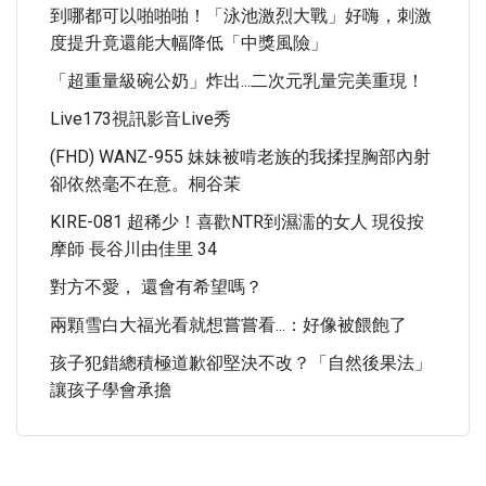
到哪都可以啪啪啪！「泳池激烈大戰」好嗨，刺激
度提升竟還能大幅降低「中獎風險」
「超重量級碗公奶」炸出...二次元乳量完美重現！
Live173視訊影音live秀
(FHD) WANZ-955 妹妹被啃老族的我揉捏胸部內射
卻依然毫不在意。桐谷茉
KIRE-081 超稀少！喜歡NTR到濕濡的女人 現役按
摩師 長谷川由佳里 34
對方不愛， 還會有希望嗎？
兩顆雪白大福光看就想嘗嘗看...：好像被餵飽了
孩子犯錯總積極道歉卻堅決不改？「自然後果法」
讓孩子學會承擔