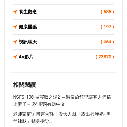
養生觀念
( 686 )
健康醫藥
( 197 )
視訊聊天
( 464 )
Av影片
( 23870 )
相關閱讀
NSFS-108 被寢取之湯2 ～温泉旅館里讓客人們搞
上妻子～ 彩川夢[有碼中文
老师家庭访问穿太骚！没大人就「露出核弹奶+黑
丝辣腿」贴身指导…