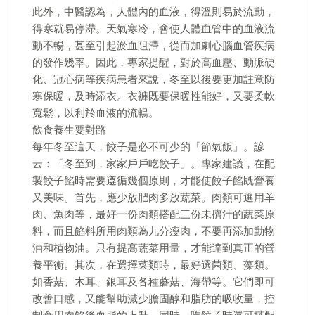
此外，中醫認為，人體內的血液，得溫則易於流動，
得寒就易停滯。天氣寒冷，會使人體血管中的血液流
動不暢，甚至引起淤血阻滯，從而加劇心腦血管疾病
的發作幾率。因此，專家提醒，對於高血壓、動脈硬
化、冠心病等疾病患者來說，冬至以後要更加註意防
寒保暖，及時添衣。衣褲既要保暖性能好，又要柔軟
寬鬆，以利於血液的流暢。
飲食養生要對路
每年冬至這天，餃子是必不可少的「節氣飯」。諺
云：「冬至到，家家戶戶吃餃子」。專家建議，在配
製餃子餡時需要遵循幾個原則，才能使餃子餡既營養
又美味。首先，應少放肥肉多放蔬菜。肉類可選用羊
肉、魚肉等，最好一份肉類搭配三份未擠汁的蔬菜原
料，而且餡料所用肉類為九分瘦肉，不要再添加動物
油和植物油。只有提高蔬菜用量，才能達到真正的營
養平衡。其次，在選擇菜類時，最好選菌類、藻類。
如香菇、木耳、銀耳及各種蘑菇、海帶等。它們即可
改善口感，又能幫助減少膽固醇和脂肪的吸收量，控