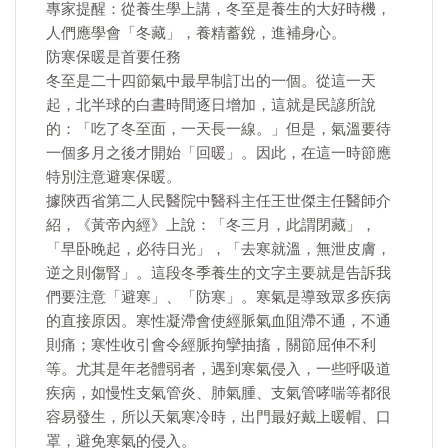
專家提醒：從養生學上講，冬至是養生的大好時機，
人們應學會「冬藏」，養精蓄銳，進補身心。
防寒保暖是首要任務
冬至是二十四節氣中最早制訂出的一個。從這一天
起，北半球的白晝時間逐日增加，這就是民諺所說
的：「吃了冬至面，一天長一線。」但是，氣溫要待
一個多月之後才開始「回暖」。因此，在這一時節應
特別注意避寒保暖。
據陝西省第二人民醫院中醫科主任王世傑主任醫師介
紹，《黃帝內經》上說：「冬三月，此謂閉藏」，
「早卧晚起，必待日光」，「去寒就溫，無泄皮膚，
逆之則傷腎」。這段冬季養生的文字主要就是告訴我
們要注意「避寒」、「防寒」。寒氣是導致眾多疾病
的直接原因。寒性凝滯會使經脈氣血阻滯不通，不通
則痛；寒性收引會令經脈拘攣抽搐，關節屈伸不利
等。尤其是年老體弱者，遇到寒氣侵入，一些呼吸道
疾病，如慢性支氣管炎、肺氣腫、支氣管哮喘等都很
容易發生，所以天氣寒冷時，出門最好戴上暖帽、口
罩，避免寒氣的侵入。