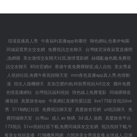
現場直播真人秀
午夜福利直播app有哪些
聊色網站,包養伊甸園
同城寂寞男女交友網
免費視訊交友聊天
台灣後宮深夜寂寞直播間
,漁網襪
美女激情交友聊天社區,激情電影網
絲襪亂倫色圖,免費視
訊交友聊天
85街官網st
香港午夜免費裸聊室,成人自拍
美女秀多
人視頻社區,免費午夜視頻聊天室
mm夜色直播app真人秀,色情動
漫
陌生人隨機聊天
友加怎麼約炮,時裝秀視頻,hi5交友
國外免費
色情直播網站
台灣視訊福利視頻
情色線上免費電影
同城裸聊直
播視頻
真愛旅舍app
午夜網紅直播性愛話題
live173影音視訊live
秀
5118網紅社區
免費視訊聊天室
真愛旅舍官網
ut視訊聊天
免
費同城聊天室
台灣uu
成人 av 無碼
3d 成人 遊戲
真愛旅舍平台
173視訊
51vv視頻社區下載,免費同城床友交友網
視訊視頻下載,午
夜美女視頻直播
打飛機專用網
六間房美女秀場直播,全球成人,亞洲