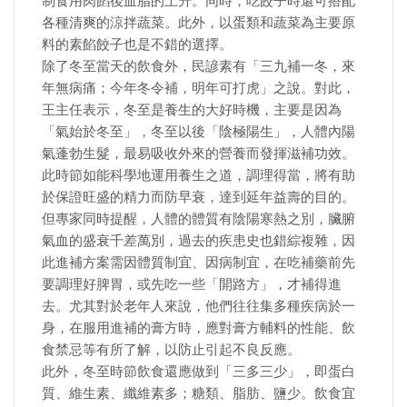
制食用肉餡後血脂的上升。同時，吃餃子時還可搭配
各種清爽的涼拌蔬菜。此外，以蛋類和蔬菜為主要原
料的素餡餃子也是不錯的選擇。
除了冬至當天的飲食外，民諺素有「三九補一冬，來
年無病痛；今年冬令補，明年可打虎」之說。對此，
王主任表示，冬至是養生的大好時機，主要是因為
「氣始於冬至」，冬至以後「陰極陽生」，人體內陽
氣蓬勃生髮，最易吸收外來的營養而發揮滋補功效。
此時節如能科學地運用養生之道，調理得當，將有助
於保證旺盛的精力而防早衰，達到延年益壽的目的。
但專家同時提醒，人體的體質有陰陽寒熱之別，臟腑
氣血的盛衰千差萬別，過去的疾患史也錯綜複雜，因
此進補方案需因體質制宜、因病制宜，在吃補藥前先
要調理好脾胃，或先吃一些「開路方」，才補得進
去。尤其對於老年人來說，他們往往集多種疾病於一
身，在服用進補的膏方時，應對膏方輔料的性能、飲
食禁忌等有所了解，以防止引起不良反應。
此外，冬至時節飲食還應做到「三多三少」，即蛋白
質、維生素、纖維素多；糖類、脂肪、鹽少。飲食宜