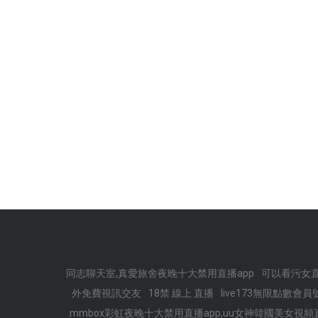
同志聊天室,真愛旅舍夜晚十大禁用直播app
可以看污女直
外免費視訊交友
18禁 線上 直播
live173無限點數會員
mmbox彩虹夜晚十大禁用直播app,uu女神韓國美女視頻