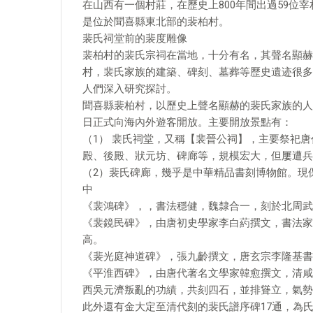
在山西有一個村莊，在歷史上800年間出過59位
是位於聞喜縣東北部的裴柏村。
裴氏祠堂前的裴度雕像
裴柏村的裴氏宗祠在當地，十分有名，其聲名顯赫
村，裴氏家族的建築、碑刻、墓葬等歷史遺迹很多
人們深入研究探討。
聞喜縣裴柏村，以歷史上聲名顯赫的裴氏家族的人文
日正式向海內外遊客開放。主要開放景點有：
（1） 裴氏祠堂，又稱【裴晉公祠】，主要祭祀唐
殿、後殿、狀元坊、碑廊等，規模宏大，但屢遭兵
（2）裴氏碑廊，幾乎是中華精品書刻博物館。現
中
《裴鴻碑》，，書法穩健，魏隸合一，刻於北周武帝
《裴鏡民碑》，由唐初史學家李白葯撰文，書法家
高。
《裴光庭神道碑》，張九齡撰文，唐玄宗李隆基書
《平淮西碑》，由唐代著名文學家韓愈撰文，清咸
西吳元濟叛亂的功績，共刻四石，並排聳立，氣勢
此外還有金大定至清代刻的裴氏譜序碑17通，為