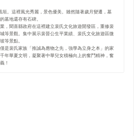
凰垣。這裡風光秀麗，景色優美。雖然隨著歲月變遷，墓
的墓地還存有石碑。
業，聞喜縣政府在這裡建立裴氏文化旅遊開發區，重修裴
城等景觀。集中展示裴晉公生平業績、裴氏文化旅遊區微
坡等景點。
僅是裴氏家族「推誠為應物之先，強學為立身之本」的家
千年華夏文明，凝聚著中華兒女積極向上的奮鬥精神，奮
義！