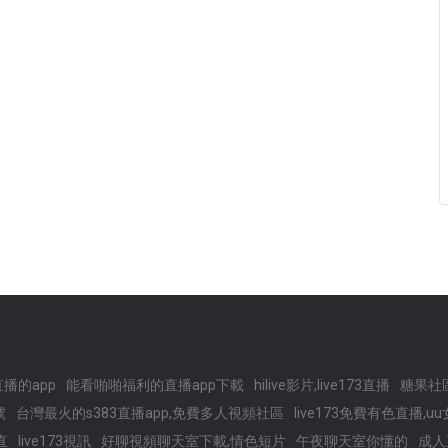
播的app
能看啪啪福利的直播app下載
hilive影片,live173直播
糖果社區
號
台灣最火的s383直播app,免費多人視頻社區
live173免費有色直播
直
live173視訊
好聊視頻聊天室下載,情色短片
午夜聊天室你懂的
成人