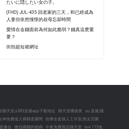
たいに隠したい女の子。
(FHD) JUL-435 回老家的三天，和已經成為
人妻但依然憧憬的叔母忘卻時間
愛情在金錢面前為何如此脆弱？錢真這麽重
要？
街拍超短裙網址
聊天室,s383直播app下載地址
聊天室哪個黃
uu 直播,國
,uu女神免費進入裸聊直播間
按摩全套個人工作室,熟女淫圖
直播台
微信裸聊的號碼
午夜免費視訊聊天室
live 173免