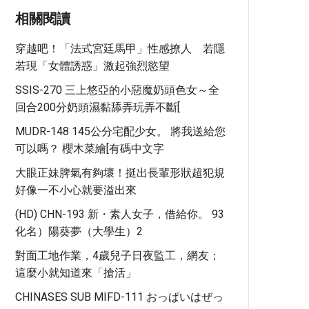
相關閱讀
穿越吧！「法式宮廷馬甲」性感撩人 若隱
若現「女體誘惑」激起強烈慾望
SSIS-270 三上悠亞的小惡魔奶頭色女～全
回合200分奶頭濕黏舔弄玩弄不斷[
MUDR-148 145公分宅配少女。 將我送給您
可以嗎？ 櫻木菜繪[有碼中文字
大眼正妹脾氣有夠壞！挺出長輩形狀超犯規
好像一不小心就要溢出來
(HD) CHN-193 新・素人女子，借給你。 93
化名）陽葵夢（大學生）2
對面工地作業，4歲兒子日夜監工，網友；
這麼小就知道來「搶活」
CHINASES SUB MIFD-111 おっぱいはぜっ