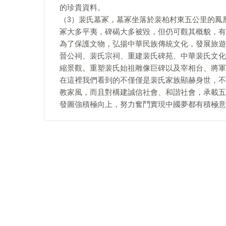
的珍貴資料。
（3）裴氏墓冢，墓冢坐落於裴柏村東五公里的鳳
冢大多平夷，碑碣大多被毀，但仍可觀其概貌，有
為了保護文物，弘揚中華民族傳統文化，發展旅遊
晉公祠、裴氏宗祠、重建裴氏碑苑、中華裴氏文化
縮景觀。重塑裴氏始祖雕像巨碑以及宰相台、將軍
在這裡我們看到的不僅僅是裴氏家族顯赫身世，不
教家風，而且對構建誠信社會、和諧社會，承載五
發圖強積極向上，努力奮鬥實現中國夢都有積極意