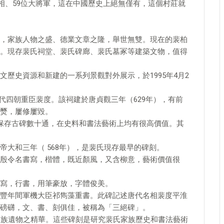
宰相、59位大將軍，這在中國歷史上絕無僅有，這個村莊就
，家族人物之盛、德業文章之隆，舉世無雙。現在的裴柏
。現存裴氏祠堂、裴氏碑廊、裴氏墓冢等建築文物，值得
歷史資源和新建的一系列景觀對外展示，於1995年4月2
代四朝重臣裴度。該祠建於唐貞觀三年（629年），有前
燹，屢修屢毀。
保存古碑數十通，在史料和書法藝術上均有很高價值。其
大和三年（ 568年），是裴氏現存最早的碑刻。
殷令名書寫，楷體，既近顏風，又含柳意，藝術價值很
寫，行書，用筆豪放，字體俊美。
豐年間軍機大臣祁雋藻重書。此碑記述唐代名相裴度平淮
磅礴，文、書、刻俱佳，被稱為「三絕碑」。
氏族遺物之精華。這些碑刻是研究裴氏家族歷史和書法藝術